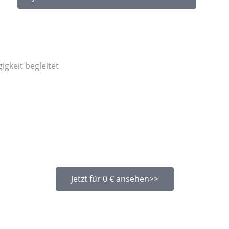
gigkeit
begleitet
Jetzt für 0 € ansehen>>