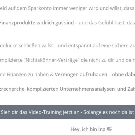
Geld auf dem Sparkonto immer weniger wird und willst, dass
inanzprodukte wirklich gut sind
– und das Gefühl hast, das
nlücke schließen willst – und entspannt auf eine sichere Zuk
mplizierte “Nichtskönner-Verträge“ die nicht zu dir und de
eine Finanzen zu haben &
Vermögen aufzubauen – ohne dabei 
anzrecherche, komplizierten Unternehmensanalysen und Zah
Sieh dir das Video-Training jetzt an - Solange es noch da ist
Hey, ich bin Ina 👋