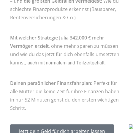
– und die größten Geldfallen vermeidest:
Wie du
schlechte Finanzprodukte erkennst (Bausparer,
Rentenversicherungen & Co.)
Mit welcher Strategie Julia 342.000 €
mehr
Vermögen erzielt
, ohne mehr sparen zu müssen
und wie du das jetzt für dich ebenfalls umsetzten
kannst,
.
auch mit normalem und Teilzeitgehalt
Deinen persönlicher Finanzfahrplan:
Perfekt für
alle Mütter die keine Zeit für ihre Finanzen haben –
in nur 52 Minuten gehst du den ersten wichtigen
Schritt.
Jetzt dein Geld für dich arbeiten lassen